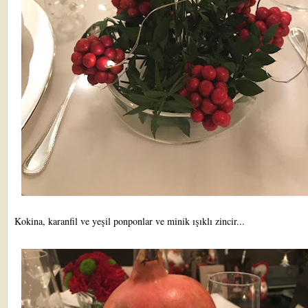
Kokina, karanfil ve yeşil ponponlar ve minik ışıklı zincir...