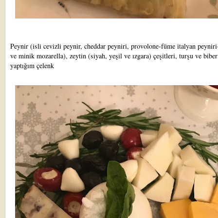
Peynir (isli cevizli peynir, cheddar peyniri, provolone-füme italyan peyniri
ve minik mozarella), zeytin (siyah, yeşil ve ızgara) çeşitleri, turşu ve biber
yaptığım çelenk