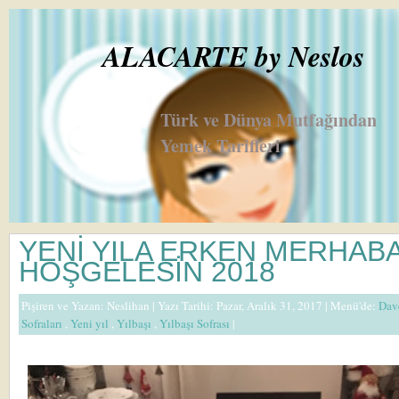
ALACARTE by Neslos
Türk ve Dünya Mutfağından
Yemek Tarifleri
YENİ YILA ERKEN MERHABA
HOŞGELESİN 2018
Pişiren ve Yazan:
Neslihan
| Yazı Tarihi: Pazar, Aralık 31, 2017 |
Menü'de:
Dav
Sofraları
,
Yeni yıl
,
Yılbaşı
,
Yılbaşı Sofrası
|