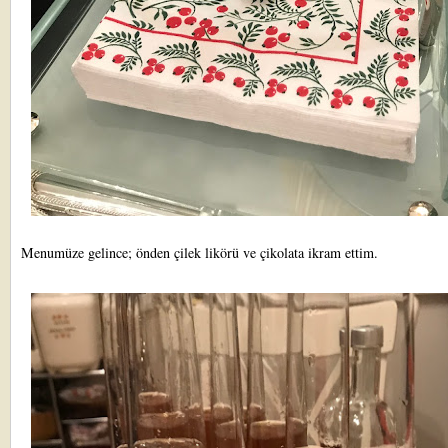
Menumüze gelince; önden çilek likörü ve çikolata ikram ettim.