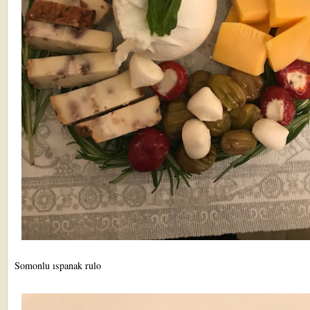
Somonlu ıspanak rulo