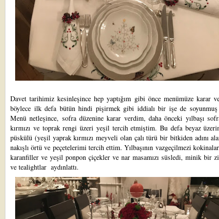
Davet tarihimiz kesinleşince hep yaptığım gibi önce menümüze karar v
böylece ilk defa bütün hindi pişirmek gibi iddialı bir işe de soyunmuş
Menü netleşince, sofra düzenine karar verdim, daha önceki yılbaşı sofr
kırmızı ve toprak rengi üzeri yeşil tercih etmiştim. Bu defa beyaz üzer
püskülü (yeşil yaprak kırmızı meyveli olan çalı türü bir bitkiden adını al
nakışlı örtü ve peçetelerimi tercih ettim. Yılbaşının vazgeçilmezi kokinalar
karanfiller ve yeşil ponpon çiçekler ve nar masamızı süsledi, minik bir zi
ve tealightlar aydınlattı.