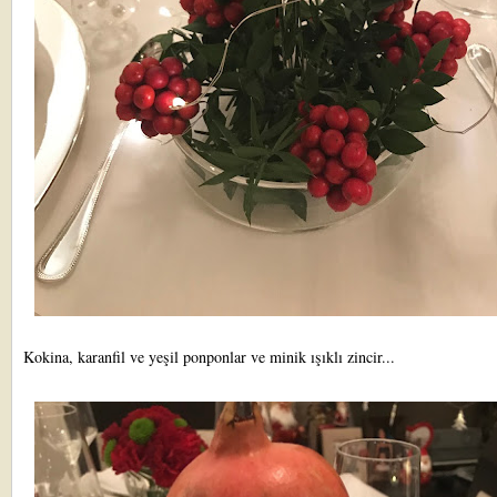
Kokina, karanfil ve yeşil ponponlar ve minik ışıklı zincir...