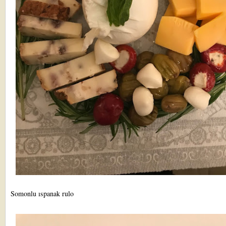
Somonlu ıspanak rulo