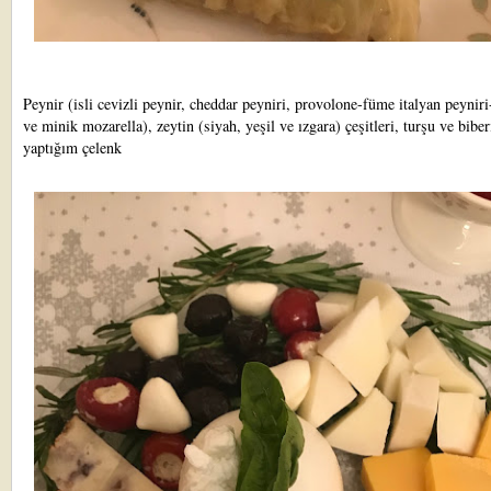
Peynir (isli cevizli peynir, cheddar peyniri, provolone-füme italyan peyniri
ve minik mozarella), zeytin (siyah, yeşil ve ızgara) çeşitleri, turşu ve biber
yaptığım çelenk