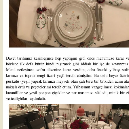
Davet tarihimiz kesinleşince hep yaptığım gibi önce menümüze karar v
böylece ilk defa bütün hindi pişirmek gibi iddialı bir işe de soyunmuş
Menü netleşince, sofra düzenine karar verdim, daha önceki yılbaşı sofr
kırmızı ve toprak rengi üzeri yeşil tercih etmiştim. Bu defa beyaz üzer
püskülü (yeşil yaprak kırmızı meyveli olan çalı türü bir bitkiden adını al
nakışlı örtü ve peçetelerimi tercih ettim. Yılbaşının vazgeçilmezi kokinalar
karanfiller ve yeşil ponpon çiçekler ve nar masamızı süsledi, minik bir zi
ve tealightlar aydınlattı.