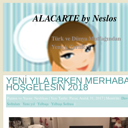
ALACARTE by Neslos
Türk ve Dünya Mutfağından
Yemek Tarifleri
YENİ YILA ERKEN MERHABA
HOŞGELESİN 2018
Pişiren ve Yazan:
Neslihan
| Yazı Tarihi: Pazar, Aralık 31, 2017 |
Menü'de:
Dav
Sofraları
,
Yeni yıl
,
Yılbaşı
,
Yılbaşı Sofrası
|