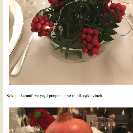
Kokina, karanfil ve yeşil ponponlar ve minik ışıklı zincir...