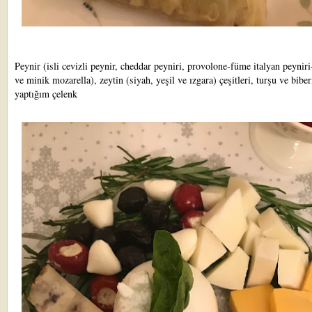
Peynir (isli cevizli peynir, cheddar peyniri, provolone-füme italyan peyniri
ve minik mozarella), zeytin (siyah, yeşil ve ızgara) çeşitleri, turşu ve biber
yaptığım çelenk