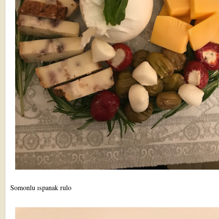
Somonlu ıspanak rulo