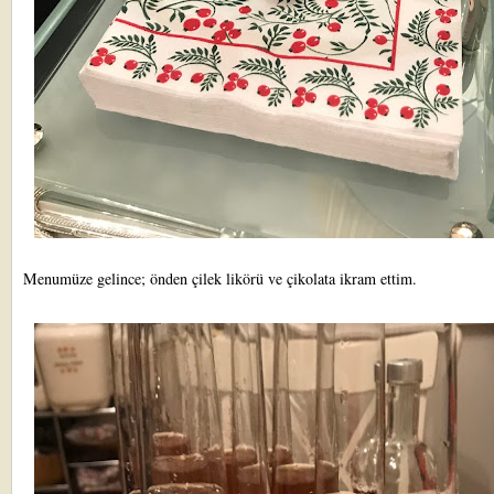
Menumüze gelince; önden çilek likörü ve çikolata ikram ettim.