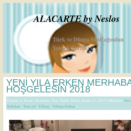
ALACARTE by Neslos
Türk ve Dünya Mutfağından
Yemek Tarifleri
YENİ YILA ERKEN MERHABA
HOŞGELESİN 2018
Pişiren ve Yazan:
Neslihan
| Yazı Tarihi: Pazar, Aralık 31, 2017 |
Menü'de:
Dav
Sofraları
,
Yeni yıl
,
Yılbaşı
,
Yılbaşı Sofrası
|