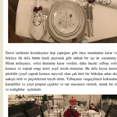
Davet tarihimiz kesinleşince hep yaptığım gibi önce menümüze karar v
böylece ilk defa bütün hindi pişirmek gibi iddialı bir işe de soyunmuş
Menü netleşince, sofra düzenine karar verdim, daha önceki yılbaşı sofr
kırmızı ve toprak rengi üzeri yeşil tercih etmiştim. Bu defa beyaz üzer
püskülü (yeşil yaprak kırmızı meyveli olan çalı türü bir bitkiden adını al
nakışlı örtü ve peçetelerimi tercih ettim. Yılbaşının vazgeçilmezi kokinalar
karanfiller ve yeşil ponpon çiçekler ve nar masamızı süsledi, minik bir zi
ve tealightlar aydınlattı.